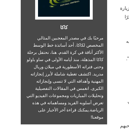
يارة
ًا
كاكا
مرحبًا بك في مصدر المعجبين المثالي
ه
المخصص لكاكا، أحد أساتذة خط الوسط
الأكثر أناقة في كرة القدم. هنا، نحتفل برحلة
.
كاكا المذهلة، منذ أيامه الأولى في ساو باولو
وحتى فتراته الأسطورية في ميلان وريال
مدريد. اكتشف تغطية شاملة لأبرز إنجازاته
المهنية وأهدافه التي لا تنسى وإنجازاته
الكبرى. انغمس في المقالات التفصيلية
وتحليلات المباريات ومجموعات الفيديو التي
تعرض أسلوبه الفريد ومساهماته في هذه
الرياضة.يمكنك قراءة آخر الأخبار على
موقعنا!
حبهم