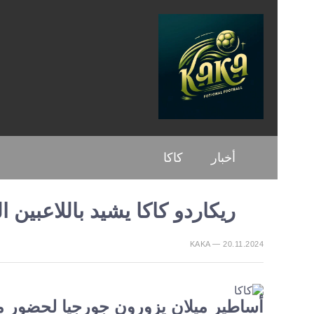
أخبار
كاكا
ريكاردو كاكا يشيد باللاعبين 
KAKA — 20.11.2024
أساطير ميلان يزورون جورجيا لحضور م