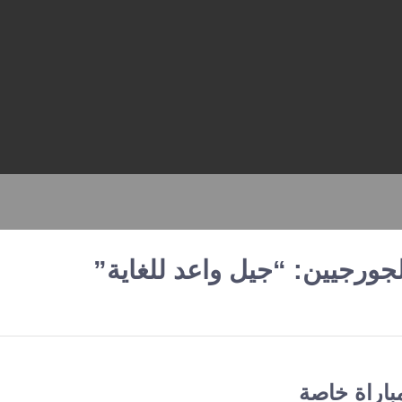
الجورجيين: “جيل واعد للغاية”
باراة خاصة