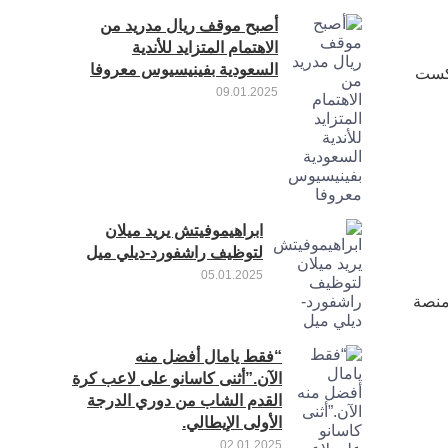
أصبح موقف ريال مدريد من
الاهتمام المتزايد للأندية
السعودية بفينيسيوس معروفا
عكست
09.01.2025
ابراهيموفيتش يريد ميلان
لتوظيف راشفورد-ديلي ميل
05.01.2025
منصة
“فقط يامال أفضل منه
الآن.”أثنى كاسانو على لاعب كرة
القدم الشاب من دوري الدرجة
الأولى الإيطالي.
02.01.2025