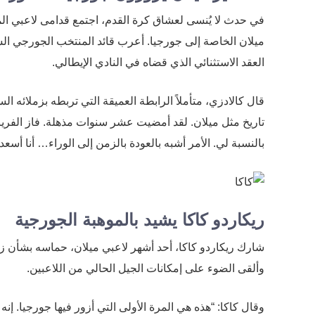
في حدث لا يُنسى لعشاق كرة القدم، اجتمع قدامى لاعبي ال
ميلان الخاصة إلى جورجيا. أعرب قائد المنتخب الجورجي الساب
العقد الاستثنائي الذي قضاه في النادي الإيطالي.
قال كالادزي، متأملاً الرابطة العميقة التي تربطه بزملائه 
تاريخ مثل ميلان. لقد أمضيت عشر سنوات مذهلة. فاز الفريق 
بالنسبة لي. الأمر أشبه بالعودة بالزمن إلى الوراء… أنا أسع
ريكاردو كاكا يشيد بالموهبة الجورجية
شارك ريكاردو كاكا، أحد أشهر لاعبي ميلان، حماسه بشأن زي
وألقى الضوء على إمكانات الجيل الحالي من اللاعبين.
وقال كاكا: “هذه هي المرة الأولى التي أزور فيها جورجيا. إ