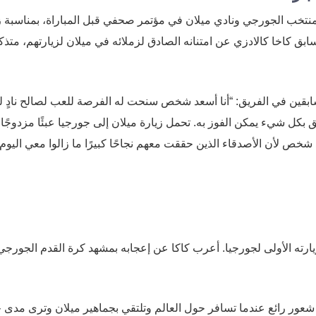
منتخب الجورجي ونادي ميلان في مؤتمر صحفي قبل المباراة، بمناسبة ز
ق كاخا كالادزي عن امتنانه الصادق لزملائه في ميلان لزيارتهم، متذكر
السابقين في الفريق: “أنا أسعد شخص سنحت له الفرصة للعب لصالح نادٍ ل
بكل شيء يمكن الفوز به. تحمل زيارة ميلان إلى جورجيا عبئًا مزدوجًا
د شخص لأن الأصدقاء الذين حققت معهم نجاحًا كبيرًا ما زالوا معي اليوم”
ارته الأولى لجورجيا. أعرب كاكا عن إعجابه بمشهد كرة القدم الجورجي
نه شعور رائع عندما تسافر حول العالم وتلتقي بجماهير ميلان وترى مدى 