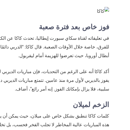
فوز خاص بعد فترة صعبة
في تعليقاته لقناة سكاي سبورت إيطاليا، تحدث كاكا عن الكث
للفرق، خاصة خلال الأوقات الصعبة. قال كاكا: “الدربي دائمًا
أبطال أوروبا، حيث تعرضوا للهزيمة أمام ليفربول.
أكد كاكا أنه على الرغم من التحديات، فإن مباريات الديربي ل
يفوز بالديربي لأول مرة منذ عامين. تتمتع مباريات الديربي د
سلبية، فلا يزال بإمكانك الفوز. إنه أمر رائع”، أضاف.
الزخم لميلان
كلمات كاكا تنطبق بشكل خاص على ميلان، حيث يمكن أن يكون
هذه المباريات عالية المخاطر لا تجلب الفخر فحسب، بل تخلق