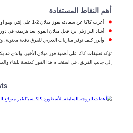
أهم النقاط المستفادة
أعرب كاكا عن سعادته بفوز ميلان 2-1 على إنتر، وهو أول فوز له في الديربي منذ عامين.
أشاد البرازيلي برد فعل ميلان القوي بعد هزيمته في دوري
وأبرز كيف توفر مباريات الديربي للفرق دفعة معنوية، 
تؤكد تعليقات كاكا على أهمية فوز ميلان الأخير، والذي قد 
إلى جانب الفريق، في استخدام هذا الفوز كمنصة للبناء والم
sts
أعطت الزوجة السابقة للأسطورة كاكا سببًا غير م
للطلاق
تحدثت زوجته السابقة كارولينا سيليكو عن أسباب طلاقه من
لاعب كرة القدم الشهير كاكا. أعرب لاعب كرة القدم السابق