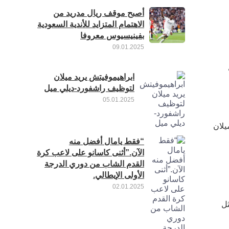
أصبح موقف ريال مدريد من
الاهتمام المتزايد للأندية السعودية
بفينيسيوس معروفا
09.01.2025
ابراهيموفيتش يريد ميلان
لتوظيف راشفورد-ديلي ميل
05.01.2025
يلان
“فقط يامال أفضل منه
الآن.”أثنى كاسانو على لاعب كرة
القدم الشاب من دوري الدرجة
الأولى الإيطالي.
02.01.2025
ثل