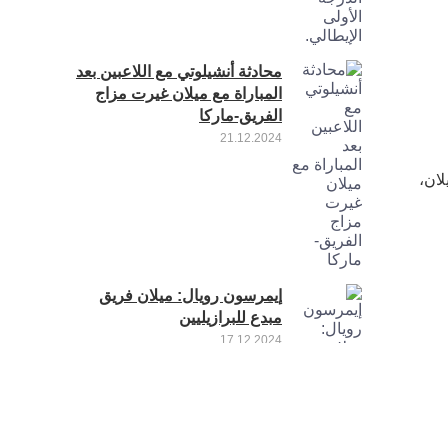
محادثة أنشيلوتي مع اللاعبين بعد
المباراة مع ميلان غيرت مزاج
الفريق-ماركا
21.12.2024
لان،
إيمرسون رويال: ميلان فريق
مبدع للبرازيليين
17.12.2024